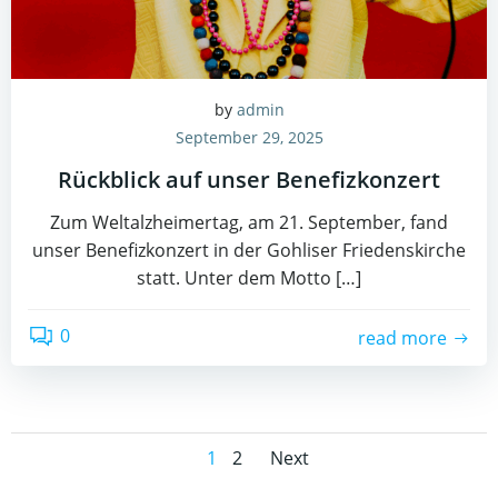
by
admin
September 29, 2025
Rückblick auf unser Benefizkonzert
Zum Weltalzheimertag, am 21. September, fand
unser Benefizkonzert in der Gohliser Friedenskirche
statt. Unter dem Motto […]
0
read more
Posts
Posts
Page
Page
1
2
Next