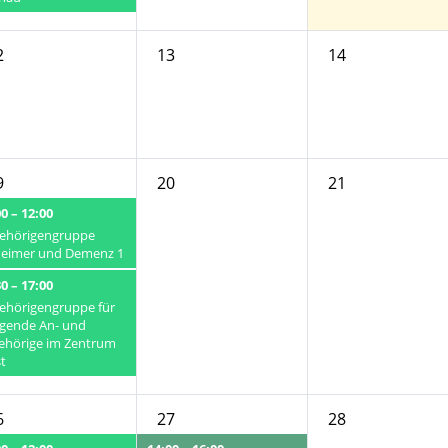
2
13
14
9
20
21
0 – 12:00
ehörigengruppe
heimer und Demenz 1
0 – 17:00
ehörigengruppe für
egende An- und
ehörige im Zentrum
t
6
27
28