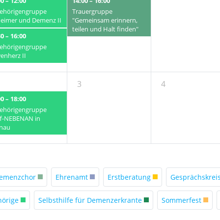
0 – 12:00
14:00 – 16:00
ehörigengruppe
Trauergruppe
heimer und Demenz II
"Gemeinsam erinnern,
teilen und Halt finden"
0 – 16:00
ehörigengruppe
enherz II
3
4
0 – 18:00
ehörigengruppe
ff-NEBENAN in
nau
emenzchor
Ehrenamt
Erstberatung
Gesprächskrei
hörige
Selbsthilfe für Demenzerkrante
Sommerfest