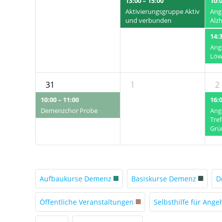
13:00 – 15:00
10:0
Aktivierungsgruppe Aktiv
Ang
und verbunden
Alz
14:3
Ang
Löw
31
1
2
10:00 – 11:00
16:0
Demenzchor Probe
Ang
Tre
Grü
Aufbaukurse Demenz
Basiskurse Demenz
D
Öffentliche Veranstaltungen
Selbsthilfe für Ange