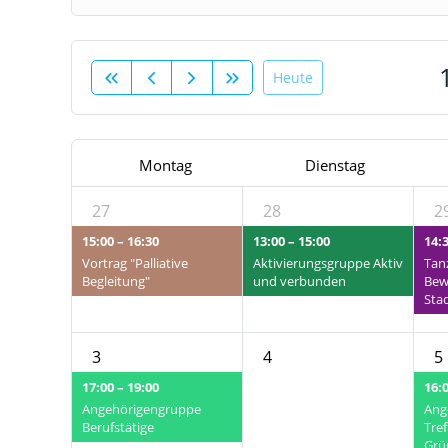
Heute
Montag
Dienstag
27
28
2
15:00 – 16:30
13:00 – 15:00
14:3
Vortrag "Palliative
Aktivierungsgruppe Aktiv
Tan
Begleitung"
und verbunden
Bew
Sta
3
4
5
17:00 – 19:00
16:0
Angehörigengruppe
Ang
Berufstätige
Tre
Grü