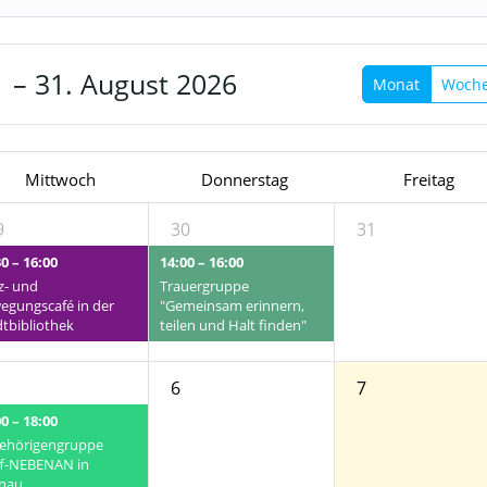
1 – 31. August 2026
Monat
Woch
Mittwoch
Donnerstag
Freitag
9
30
31
0 – 16:00
14:00 – 16:00
z- und
Trauergruppe
egungscafé in der
"Gemeinsam erinnern,
dtbibliothek
teilen und Halt finden"
6
7
0 – 18:00
ehörigengruppe
ff-NEBENAN in
nau