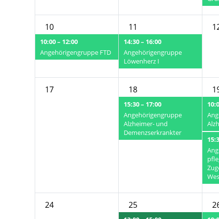
10
11
1
10:00 – 12:00
14:30 – 16:00
Angehörigengruppe FTD
Angehörigengruppe
Löwenherz I
17
18
1
15:30 – 17:00
10:0
Angehörigengruppe
Ang
Alzheimer- und
Alz
Demenzserkrankter
15:3
Ang
pfl
Zug
Wes
24
25
2