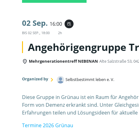
02 Sep.
16:00
event_repeat
BIS
02 SEP., 18:00
2h
Angehörigengruppe T
Mehrgenerationentreff NEBENAN
Alte Salzstraße 53, 04
Organized by
Selbstbestimmt leben e. V.
Diese Gruppe in Grünau ist ein Raum für Angehör
Form von Demenz erkrankt sind. Unter Gleichges
Erfahrungen teilen und Lösungsideen für aktuell
Termine 2026 Grünau