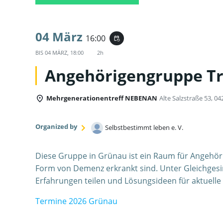
04 März
16:00
event_repeat
BIS
04 MÄRZ, 18:00
2h
Angehörigengruppe T
Mehrgenerationentreff NEBENAN
Alte Salzstraße 53, 04
Organized by
Selbstbestimmt leben e. V.
Diese Gruppe in Grünau ist ein Raum für Angehör
Form von Demenz erkrankt sind. Unter Gleichges
Erfahrungen teilen und Lösungsideen für aktuell
Termine 2026 Grünau