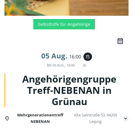
Selbsthilfe für Angehörige
05 Aug.
16:00
event_repeat
BIS
05 AUG., 18:00
2h
Angehörigengruppe
Treff-NEBENAN in
Grünau
Mehrgenerationentreff
Alte Salzstraße 53, 04209
NEBENAN
Leipzig