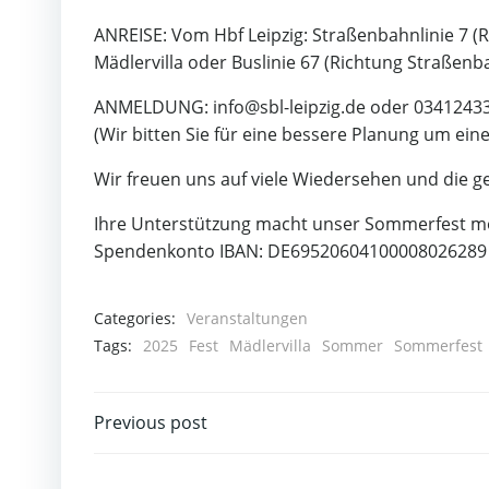
ANREISE: Vom Hbf Leipzig: Straßenbahnlinie 7 (R
Mädlervilla oder Buslinie 67 (Richtung Straßenb
ANMELDUNG: info@sbl-leipzig.de oder 0341243
(Wir bitten Sie für eine bessere Planung um ein
Wir freuen uns auf viele Wiedersehen und die g
Ihre Unterstützung macht unser Sommerfest mögl
Spendenkonto IBAN: DE69520604100008026289
Categories:
Veranstaltungen
Tags:
2025
Fest
Mädlervilla
Sommer
Sommerfest
Post
Previous post
navigation