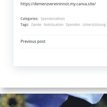
https://demenzvereininnot.my.canva.site/
Categories:
Spendenaktion
Tags:
Danke
Notsituation
Spenden
Unterstützung
Post
Previous post
navigation