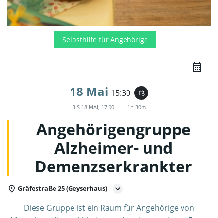
Selbsthilfe für Angehörige
18 Mai
15:30
event_repeat
BIS
18 MAI, 17:00
1h 30m
Angehörigengruppe
Alzheimer- und
Demenzserkrankter
Gräfestraße 25 (Geyserhaus)
Diese Gruppe ist ein Raum für Angehörige von