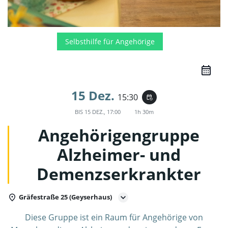
Selbsthilfe für Angehörige
15 Dez.
15:30
event_repeat
BIS
15 DEZ., 17:00
1h 30m
Angehörigengruppe
Alzheimer- und
Demenzserkrankter
Gräfestraße 25 (Geyserhaus)
Diese Gruppe ist ein Raum für Angehörige von