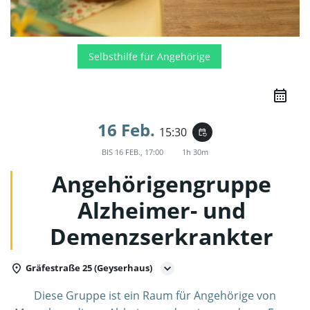
Selbsthilfe für Angehörige
16 Feb.
15:30
event_repeat
BIS
16 FEB., 17:00
1h 30m
Angehörigengruppe
Alzheimer- und
Demenzserkrankter
Gräfestraße 25 (Geyserhaus)
Diese Gruppe ist ein Raum für Angehörige von