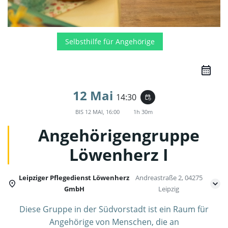
Selbsthilfe für Angehörige
12 Mai
14:30
event_repeat
BIS
12 MAI, 16:00
1h 30m
Angehörigengruppe
Löwenherz I
Leipziger Pflegedienst Löwenherz
Andreastraße 2, 04275
GmbH
Leipzig
Diese Gruppe in der Südvorstadt ist ein Raum für
Angehörige von Menschen, die an