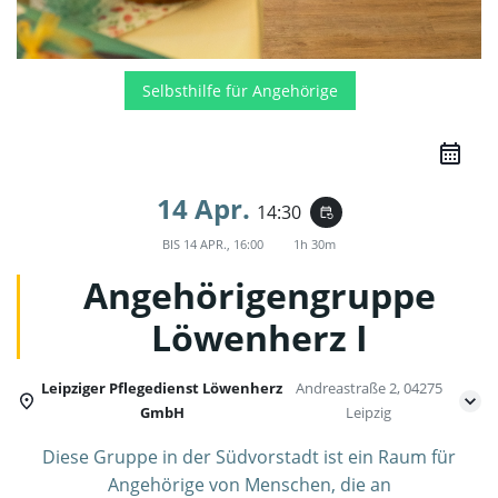
Selbsthilfe für Angehörige
14 Apr.
14:30
event_repeat
BIS
14 APR., 16:00
1h 30m
Angehörigengruppe
Löwenherz I
Leipziger Pflegedienst Löwenherz
Andreastraße 2, 04275
GmbH
Leipzig
Diese Gruppe in der Südvorstadt ist ein Raum für
Angehörige von Menschen, die an