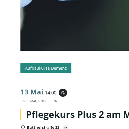
Aufbaukurse Demenz
13 Mai
14:00
event_repeat
BIS
13 MAI, 16:00
2h
Pflegekurs Plus 2 am 
Büttnerstraße 22