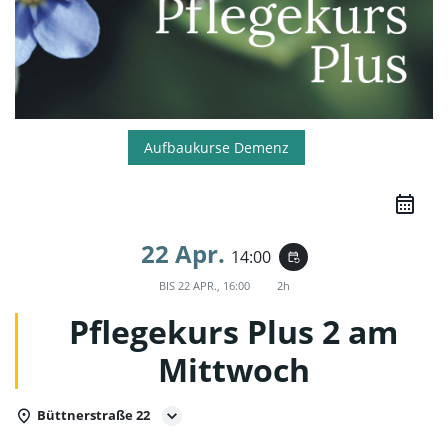
Aufbaukurse Demenz
22 Apr.
14:00
event_repeat
BIS
22 APR., 16:00
2h
Pflegekurs Plus 2 am
Mittwoch
Büttnerstraße 22