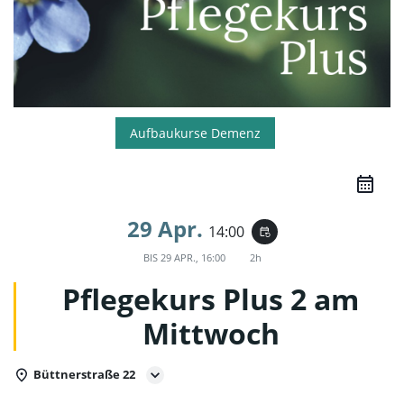
Aufbaukurse Demenz
29 Apr.
14:00
event_repeat
BIS
29 APR., 16:00
2h
Pflegekurs Plus 2 am
Mittwoch
Büttnerstraße 22