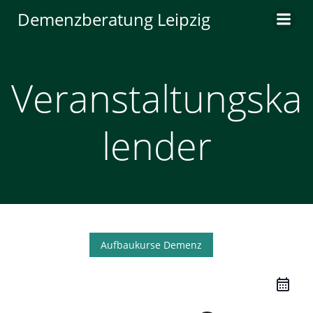
Zum
Demenzberatung Leipzig
Inhalt
springen
Veranstaltungska
lender
Aufbaukurse Demenz