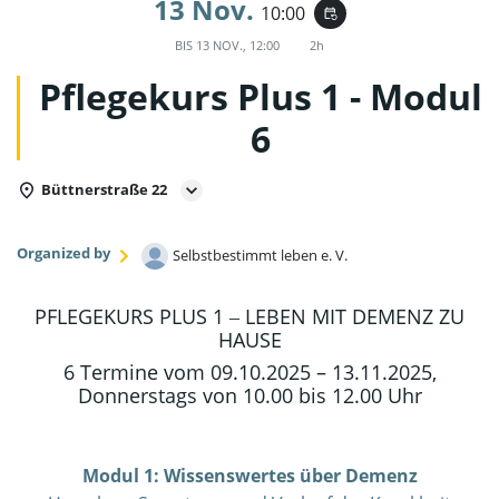
13 Nov.
10:00
event_repeat
BIS
13 NOV., 12:00
2h
Pflegekurs Plus 1 - Modul
6
Büttnerstraße 22
Organized by
Selbstbestimmt leben e. V.
PFLEGEKURS PLUS 1 ‒ LEBEN MIT DEMENZ ZU
HAUSE
6 Termine vom 09.10.2025 – 13.11.2025,
Donnerstags von 10.00 bis 12.00 Uhr
Modul 1: Wissenswertes über Demenz