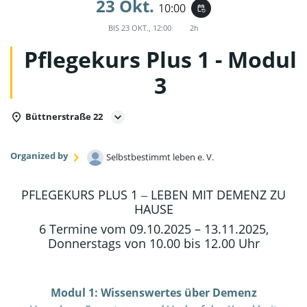
23 Okt.
10:00
event_repeat
BIS
23 OKT., 12:00
2h
Pflegekurs Plus 1 - Modul
3
Büttnerstraße 22
Organized by
Selbstbestimmt leben e. V.
PFLEGEKURS PLUS 1 ‒ LEBEN MIT DEMENZ ZU
HAUSE
6 Termine vom 09.10.2025 – 13.11.2025,
Donnerstags von 10.00 bis 12.00 Uhr
Modul 1: Wissenswertes über Demenz