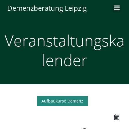
Zum
Demenzberatung Leipzig
Inhalt
springen
Veranstaltungska
lender
Aufbaukurse Demenz