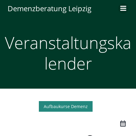
Zum
Demenzberatung Leipzig
Inhalt
springen
Veranstaltungska
lender
Aufbaukurse Demenz