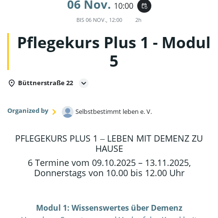
06 Nov.
10:00
event_repeat
BIS
06 NOV., 12:00
2h
Pflegekurs Plus 1 - Modul
5
Büttnerstraße 22
Organized by
Selbstbestimmt leben e. V.
PFLEGEKURS PLUS 1 ‒ LEBEN MIT DEMENZ ZU
HAUSE
6 Termine vom 09.10.2025 – 13.11.2025,
Donnerstags von 10.00 bis 12.00 Uhr
Modul 1: Wissenswertes über Demenz