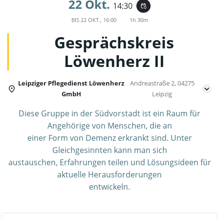
22 Okt.
14:30
event_repeat
BIS
22 OKT., 16:00
1h 30m
Gesprächskreis
Löwenherz II
Leipziger Pflegedienst Löwenherz
Andreastraße 2, 04275
GmbH
Leipzig
Diese Gruppe in der Südvorstadt ist ein Raum für
Angehörige von Menschen, die an
einer Form von Demenz erkrankt sind. Unter
Gleichgesinnten kann man sich
austauschen, Erfahrungen teilen und Lösungsideen für
aktuelle Herausforderungen
entwickeln.