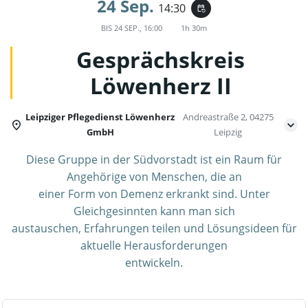
24 Sep.
14:30
event_repeat
BIS
24 SEP., 16:00
1h 30m
Gesprächskreis
Löwenherz II
Leipziger Pflegedienst Löwenherz
Andreastraße 2, 04275
GmbH
Leipzig
Diese Gruppe in der Südvorstadt ist ein Raum für
Angehörige von Menschen, die an
einer Form von Demenz erkrankt sind. Unter
Gleichgesinnten kann man sich
austauschen, Erfahrungen teilen und Lösungsideen für
aktuelle Herausforderungen
entwickeln.