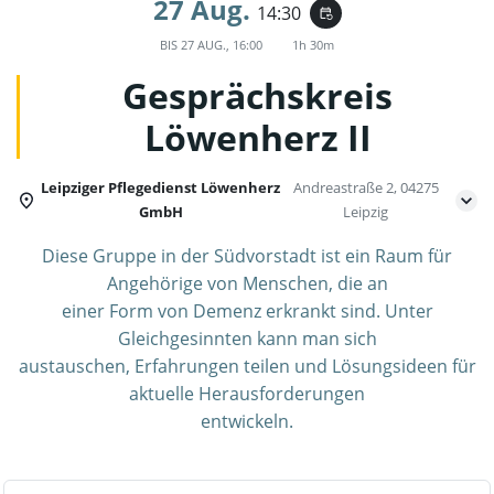
27 Aug.
14:30
event_repeat
BIS
27 AUG., 16:00
1h 30m
Gesprächskreis
Löwenherz II
Leipziger Pflegedienst Löwenherz
Andreastraße 2, 04275
GmbH
Leipzig
Diese Gruppe in der Südvorstadt ist ein Raum für
Angehörige von Menschen, die an
einer Form von Demenz erkrankt sind. Unter
Gleichgesinnten kann man sich
austauschen, Erfahrungen teilen und Lösungsideen für
aktuelle Herausforderungen
entwickeln.