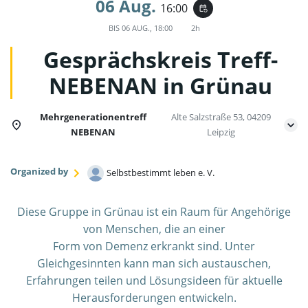
06 Aug.
16:00
event_repeat
BIS
06 AUG., 18:00
2h
Gesprächskreis Treff-
NEBENAN in Grünau
Mehrgenerationentreff
Alte Salzstraße 53, 04209
NEBENAN
Leipzig
Organized by
Selbstbestimmt leben e. V.
Diese Gruppe in Grünau ist ein Raum für Angehörige
von Menschen, die an einer
Form von Demenz erkrankt sind. Unter
Gleichgesinnten kann man sich austauschen,
Erfahrungen teilen und Lösungsideen für aktuelle
Herausforderungen entwickeln.