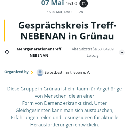
07 Mai
16:00
event_repeat
BIS
07 MAI, 18:00
2h
Gesprächskreis Treff-
NEBENAN in Grünau
Mehrgenerationentreff
Alte Salzstraße 53, 04209
NEBENAN
Leipzig
Organized by
Selbstbestimmt leben e. V.
Diese Gruppe in Grünau ist ein Raum für Angehörige
von Menschen, die an einer
Form von Demenz erkrankt sind. Unter
Gleichgesinnten kann man sich austauschen,
Erfahrungen teilen und Lösungsideen für aktuelle
Herausforderungen entwickeln.