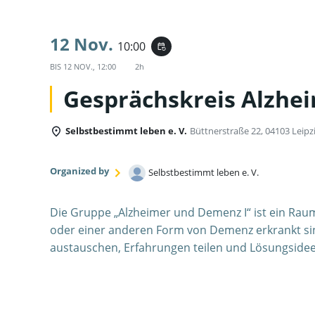
12 Nov.
10:00
event_repeat
BIS
12 NOV., 12:00
2h
Gesprächskreis Alzhe
Selbstbestimmt leben e. V.
Büttnerstraße 22, 04103 Leipz
Organized by
Selbstbestimmt leben e. V.
Die Gruppe „Alzheimer und Demenz I“ ist ein Rau
oder einer anderen Form von Demenz erkrankt si
austauschen, Erfahrungen teilen und Lösungsidee