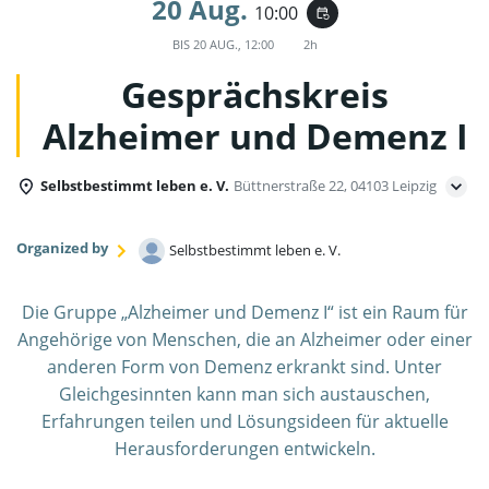
20 Aug.
10:00
event_repeat
BIS
20 AUG., 12:00
2h
Gesprächskreis
Alzheimer und Demenz I
Selbstbestimmt leben e. V.
Büttnerstraße 22, 04103 Leipzig
Organized by
Selbstbestimmt leben e. V.
Die Gruppe „Alzheimer und Demenz I“ ist ein Raum für
Angehörige von Menschen, die an Alzheimer oder einer
anderen Form von Demenz erkrankt sind. Unter
Gleichgesinnten kann man sich austauschen,
Erfahrungen teilen und Lösungsideen für aktuelle
Herausforderungen entwickeln.