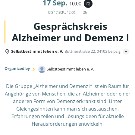
17 Sep.
10:00
event_repeat
BIS
17 SEP., 12:00
2h
Gesprächskreis
Alzheimer und Demenz I
Selbstbestimmt leben e. V.
Büttnerstraße 22, 04103 Leipzig
Organized by
Selbstbestimmt leben e. V.
Die Gruppe „Alzheimer und Demenz I“ ist ein Raum für
Angehörige von Menschen, die an Alzheimer oder einer
anderen Form von Demenz erkrankt sind. Unter
Gleichgesinnten kann man sich austauschen,
Erfahrungen teilen und Lösungsideen für aktuelle
Herausforderungen entwickeln.