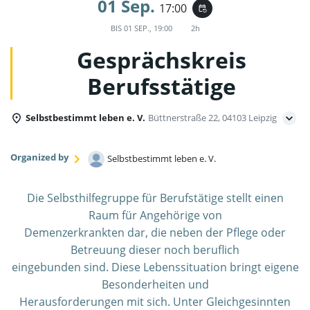
01 Sep.
17:00
event_repeat
BIS
01 SEP., 19:00
2h
Gesprächskreis
Berufsstätige
Selbstbestimmt leben e. V.
Büttnerstraße 22, 04103 Leipzig
Organized by
Selbstbestimmt leben e. V.
Die Selbsthilfegruppe für Berufstätige stellt einen
Raum für Angehörige von
Demenzerkrankten dar, die neben der Pflege oder
Betreuung dieser noch beruflich
eingebunden sind. Diese Lebenssituation bringt eigene
Besonderheiten und
Herausforderungen mit sich. Unter Gleichgesinnten