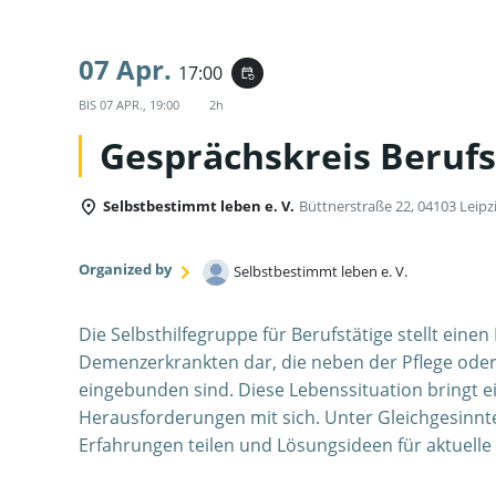
07 Apr.
17:00
event_repeat
BIS
07 APR., 19:00
2h
Gesprächskreis Berufs
Selbstbestimmt leben e. V.
Büttnerstraße 22, 04103 Leipz
Organized by
Selbstbestimmt leben e. V.
Die Selbsthilfegruppe für Berufstätige stellt ein
Demenzerkrankten dar, die neben der Pflege oder
eingebunden sind. Diese Lebenssituation bringt 
Herausforderungen mit sich. Unter Gleichgesinn
Erfahrungen teilen und Lösungsideen für aktuell