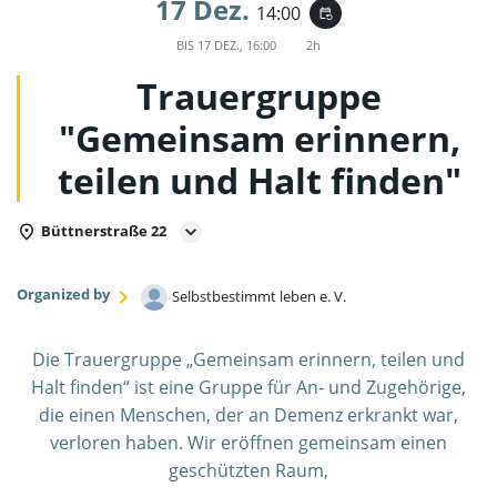
17 Dez.
14:00
event_repeat
BIS
17 DEZ., 16:00
2h
Trauergruppe
"Gemeinsam erinnern,
teilen und Halt finden"
Büttnerstraße 22
Organized by
Selbstbestimmt leben e. V.
Die Trauergruppe „Gemeinsam erinnern, teilen und
Halt finden“ ist eine Gruppe für An- und Zugehörige,
die einen Menschen, der an Demenz erkrankt war,
verloren haben. Wir eröffnen gemeinsam einen
geschützten Raum,