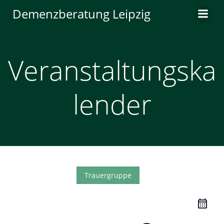
Zum
Demenzberatung Leipzig
Inhalt
springen
Veranstaltungska
lender
Trauergruppe