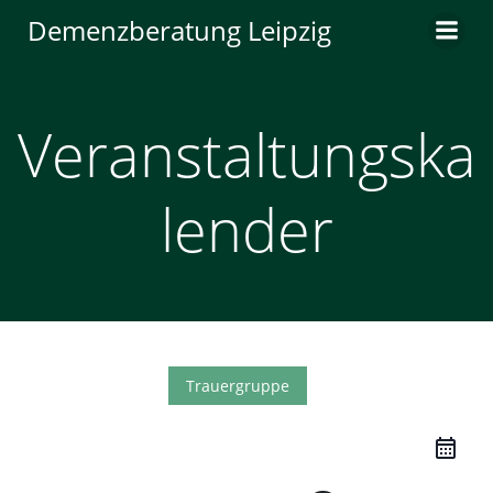
Zum
Demenzberatung Leipzig
Inhalt
springen
Veranstaltungska
lender
Trauergruppe