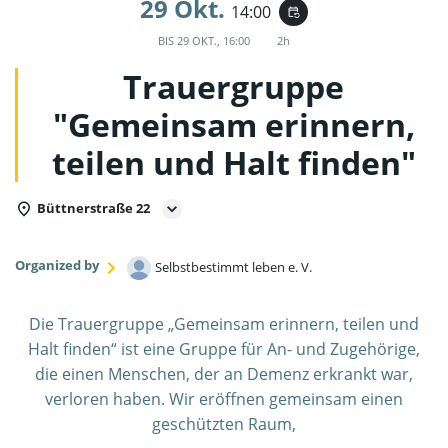
29 Okt.
14:00
event_repeat
BIS
29 OKT., 16:00
2h
Trauergruppe
"Gemeinsam erinnern,
teilen und Halt finden"
Büttnerstraße 22
Organized by
Selbstbestimmt leben e. V.
Die Trauergruppe „Gemeinsam erinnern, teilen und
Halt finden“ ist eine Gruppe für An- und Zugehörige,
die einen Menschen, der an Demenz erkrankt war,
verloren haben. Wir eröffnen gemeinsam einen
geschützten Raum,