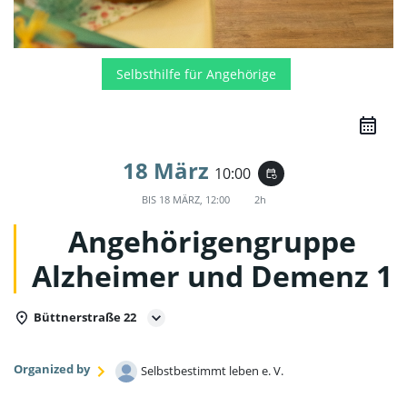
Selbsthilfe für Angehörige
18 März
10:00
event_repeat
BIS
18 MÄRZ, 12:00
2h
Angehörigengruppe
Alzheimer und Demenz 1
Büttnerstraße 22
Organized by
Selbstbestimmt leben e. V.