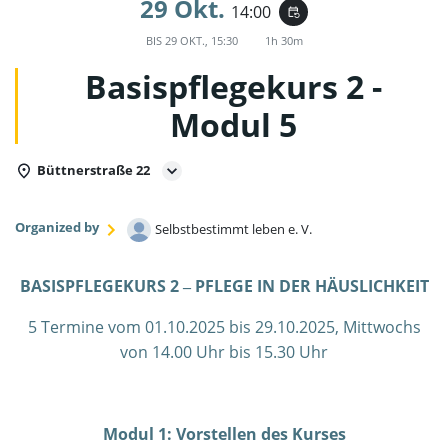
29 Okt.
14:00
event_repeat
BIS
29 OKT., 15:30
1h 30m
Basispflegekurs 2 -
Modul 5
Büttnerstraße 22
Organized by
Selbstbestimmt leben e. V.
BASISPFLEGEKURS 2 ‒ PFLEGE IN DER HÄUSLICHKEIT
5 Termine vom 01.10.2025 bis 29.10.2025, Mittwochs
von 14.00 Uhr bis 15.30 Uhr
Modul 1: Vorstellen des Kurses