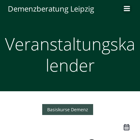
Zum
Demenzberatung Leipzig
Inhalt
springen
Veranstaltungska
lender
Basiskurse Demenz