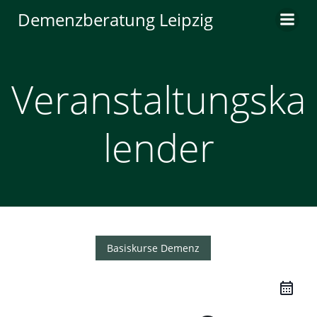
Zum
Demenzberatung Leipzig
Inhalt
springen
Veranstaltungska
lender
Basiskurse Demenz