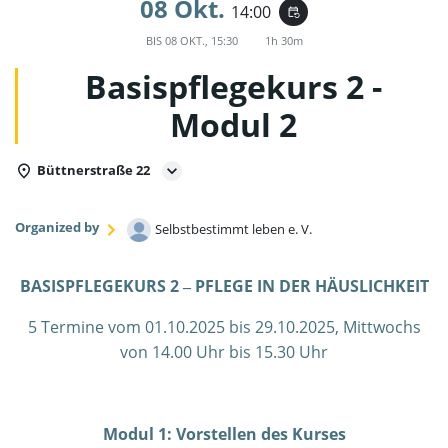
08 Okt.
14:00
event_repeat
BIS
08 OKT., 15:30
1h 30m
Basispflegekurs 2 -
Modul 2
Büttnerstraße 22
Organized by
Selbstbestimmt leben e. V.
BASISPFLEGEKURS 2 ‒ PFLEGE IN DER HÄUSLICHKEIT
5 Termine vom 01.10.2025 bis 29.10.2025, Mittwochs
von 14.00 Uhr bis 15.30 Uhr
Modul 1: Vorstellen des Kurses