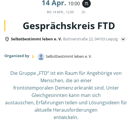
14 Apr.
10:00
event_repeat
BIS
14 APR., 12:00
2h
Gesprächskreis FTD
Selbstbestimmt leben e. V.
Büttnerstraße 22, 04103 Leipzig
Organized by
Selbstbestimmt leben e. V.
Die Gruppe „FTD“ ist ein Raum für Angehörige von
Menschen, die an einer
frontotemporalen Demenz erkrankt sind. Unter
Gleichgesinnten kann man sich
austauschen, Erfahrungen teilen und Lösungsideen für
aktuelle Herausforderungen
entwickeln.