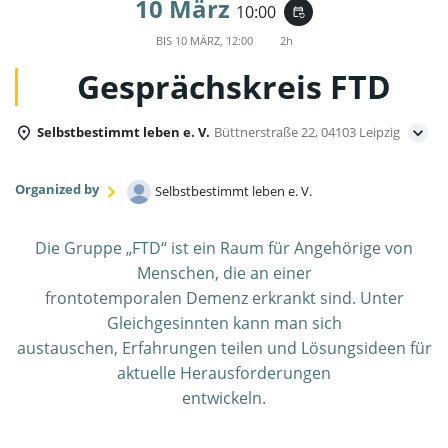
10 März
10:00
event_repeat
BIS
10 MÄRZ, 12:00
2h
Gesprächskreis FTD
Selbstbestimmt leben e. V.
Büttnerstraße 22, 04103 Leipzig
Organized by
Selbstbestimmt leben e. V.
Die Gruppe „FTD“ ist ein Raum für Angehörige von
Menschen, die an einer
frontotemporalen Demenz erkrankt sind. Unter
Gleichgesinnten kann man sich
austauschen, Erfahrungen teilen und Lösungsideen für
aktuelle Herausforderungen
entwickeln.