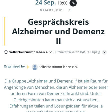
24 Sep.
10:00
event_repeat
BIS
24 SEP., 12:00
2h
Gesprächskreis
Alzheimer und Demenz
II
Selbstbestimmt leben e. V.
Büttnerstraße 22, 04103 Leipzig
Organized by
Selbstbestimmt leben e. V.
Die Gruppe „Alzheimer und Demenz II“ ist ein Raum für
Angehörige von Menschen, die an Alzheimer oder einer
anderen Form von Demenz erkrankt sind. Unter
Gleichgesinnten kann man sich austauschen,
Erfahrungen teilen und Lösungsideen für aktuelle