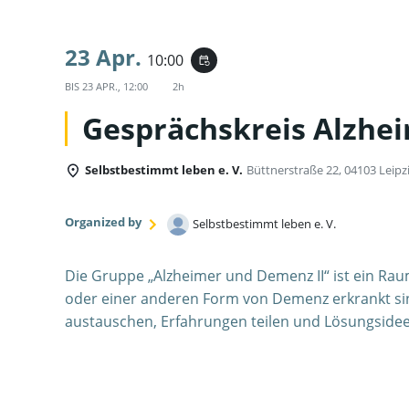
23 Apr.
10:00
event_repeat
BIS
23 APR., 12:00
2h
Gesprächskreis Alzhe
Selbstbestimmt leben e. V.
Büttnerstraße 22, 04103 Leipz
Organized by
Selbstbestimmt leben e. V.
Die Gruppe „Alzheimer und Demenz II“ ist ein Ra
oder einer anderen Form von Demenz erkrankt si
austauschen, Erfahrungen teilen und Lösungsidee