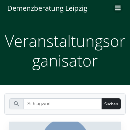
Zum
Demenzberatung Leipzig
Inhalt
springen
Veranstaltungsor
ganisator
search