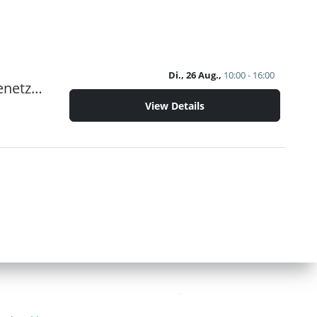
Di., 26 Aug.,
10:00 - 16:00
Demenzsimulatoren beim Tag der offenen Tür im Pflegenetzwerk Leipzig e.V.
View Details