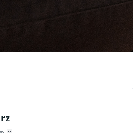
rz
age