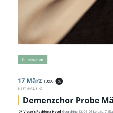
Demenzchor
17 März
10:00
event_repeat
BIS
17 MÄRZ, 11:00
1h
Demenzchor Probe Mä
Victor's Residenz-Hotel
Georgiring 13, 04103 Leipzig, 7. Et