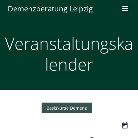
Zum
Demenzberatung Leipzig
Inhalt
springen
Veranstaltungska
lender
Basiskurse Demenz