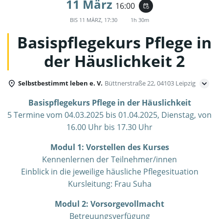
11 März
16:00
event_repeat
BIS
11 MÄRZ, 17:30
1h 30m
Basispflegekurs Pflege in
der Häuslichkeit 2
Selbstbestimmt leben e. V.
Büttnerstraße 22, 04103 Leipzig
Basispflegekurs
Pflege in der Häuslichkeit
5 Termine vom 04.03.2025 bis 01.04.2025, Dienstag, von
16.00 Uhr bis 17.30 Uhr
Modul 1:
Vorstellen des Kurses
Kennenlernen der Teilnehmer/innen
Einblick in die jeweilige häusliche Pflegesituation
Kursleitung: Frau Suha
Modul 2:
Vorsorgevollmacht
Betreuungsverfügung