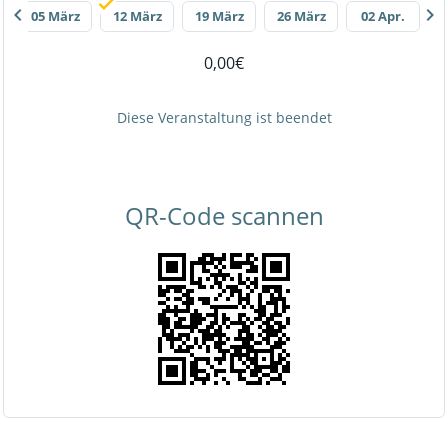
chevron_left
chevron_right
05 März
12 März
19 März
26 März
02 Apr.
0,00€
Diese Veranstaltung ist beendet
QR-Code scannen