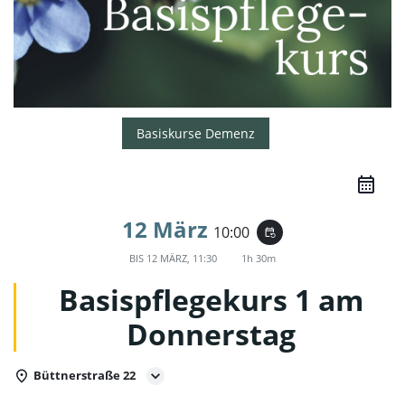
Basiskurse Demenz
12 März
10:00
event_repeat
BIS
12 MÄRZ, 11:30
1h 30m
Basispflegekurs 1 am
Donnerstag
Büttnerstraße 22