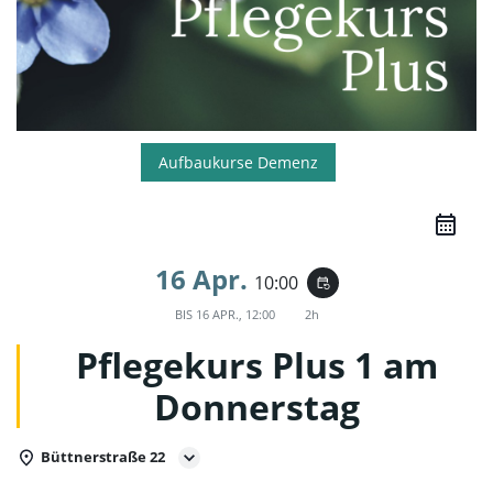
Aufbaukurse Demenz
16 Apr.
10:00
event_repeat
BIS
16 APR., 12:00
2h
Pflegekurs Plus 1 am
Donnerstag
Büttnerstraße 22