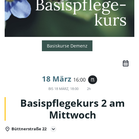
Basiskurse Demenz
18 März
16:00
event_repeat
BIS
18 MÄRZ, 18:00
2h
Basispflegekurs 2 am
Mittwoch
Büttnerstraße 22