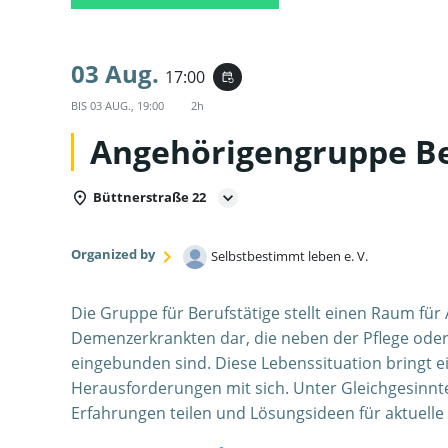
03 Aug.
17:00
event_repeat
BIS
03 AUG., 19:00
2h
Angehörigengruppe Be
Büttnerstraße 22
Organized by
Selbstbestimmt leben e. V.
Die Gruppe für Berufstätige stellt einen Raum fü
Demenzerkrankten dar, die neben der Pflege oder
eingebunden sind. Diese Lebenssituation bringt 
Herausforderungen mit sich. Unter Gleichgesinn
Erfahrungen teilen und Lösungsideen für aktuell