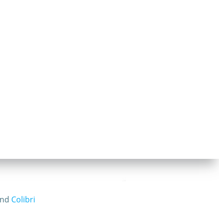
and
Colibri