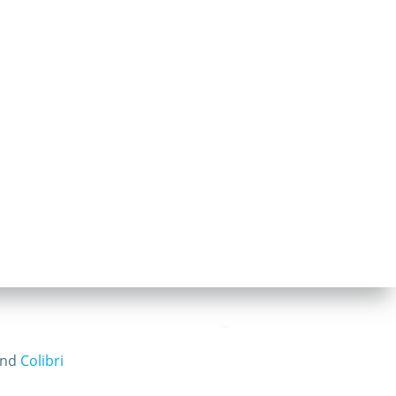
and
Colibri