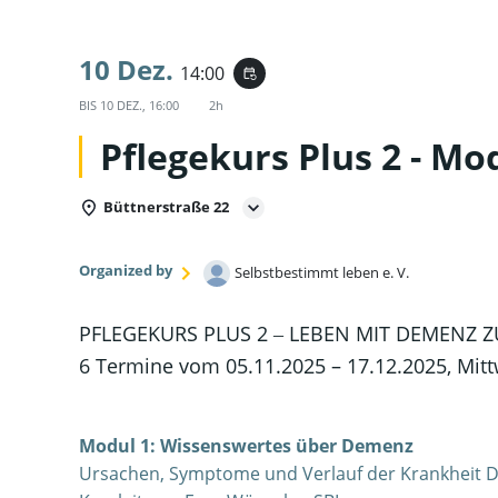
10 Dez.
14:00
event_repeat
BIS
10 DEZ., 16:00
2h
Pflegekurs Plus 2 - Mo
Büttnerstraße 22
Organized by
Selbstbestimmt leben e. V.
PFLEGEKURS PLUS 2 ‒ LEBEN MIT DEMENZ 
6 Termine vom 05.11.2025 – 17.12.2025, Mitt
Modul 1: Wissenswertes über Demenz
Ursachen, Symptome und Verlauf der Krankheit D