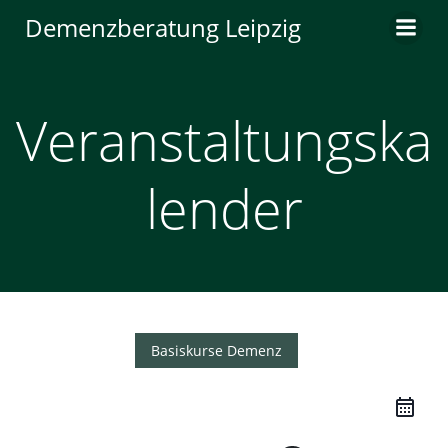
Zum
Demenzberatung Leipzig
Inhalt
springen
Veranstaltungska
lender
Basiskurse Demenz