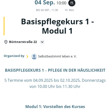
04 Sep.
10:00
event_repeat
BIS
04 SEP., 11:30
1h 30m
Basispflegekurs 1 -
Modul 1
Büttnerstraße 22
Organized by
Selbstbestimmt leben e. V.
BASISPFLEGEKURS 1 ‒ PFLEGE IN DER HÄUSLICHKEIT
5 Termine vom 04.09.2025 bis 02.10.2025, Donnerstags
von 10.00 Uhr bis 11.30 Uhr
Modul 1: Vorstellen des Kurses