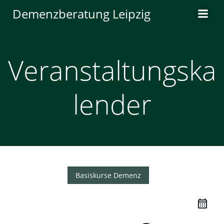
Zum
Demenzberatung Leipzig
Inhalt
springen
Veranstaltungska
lender
Basiskurse Demenz