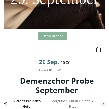
Demenzchor
29 Sep.
10:00
BIS
29 SEP., 11:00
1h
Demenzchor Probe
September
Victor's Residenz-
Georgiring 13, 04103 Leipzig, 7.
Hotel
Etage